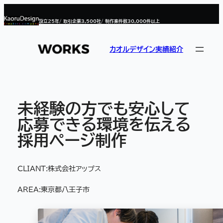
内
容
設立
25
年/ 取引企業
3,500
社/ 制作案件数
30,000
件以上
を
ス
キ
ッ
カオルデザイン実績紹介
プ
未経験の方でも安心して
応募できる環境を伝える
採用ページ制作
CLIANT:
株式会社アップス
AREA:
東京都八王子市