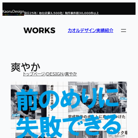
内
容
設立
25
年/ 取引企業
3,500
社/ 制作案件数
30,000
件以上
を
ス
キ
ッ
カオルデザイン実績紹介
プ
爽やか
トップページ
DESIGN
爽やか