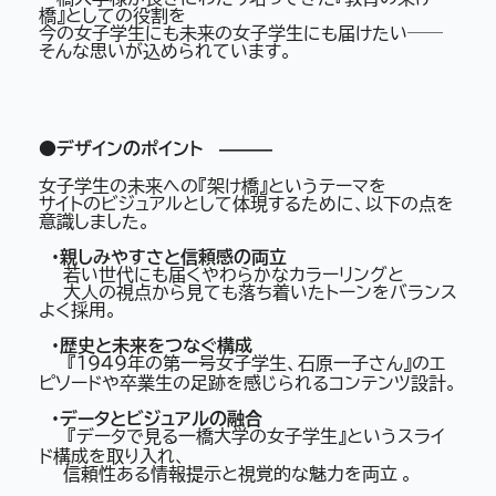
橋』としての役割を
今の女子学生にも未来の女子学生にも届けたい──
そんな思いが込められています。
●デザインのポイント ———
女子学生の未来への『架け橋』というテーマを
サイトのビジュアルとして体現するために、以下の点を
意識しました。
・親しみやすさと信頼感の両立
若い世代にも届くやわらかなカラーリングと
大人の視点から見ても落ち着いたトーンをバランス
よく採用。
・歴史と未来をつなぐ構成
『1949年の第一号女子学生、石原一子さん』のエ
ピソードや卒業生の足跡を感じられるコンテンツ設計。
・データとビジュアルの融合
『データで見る一橋大学の女子学生』というスライ
ド構成を取り入れ、
信頼性ある情報提示と視覚的な魅力を両立 。