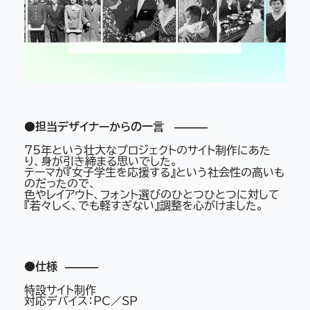
●担当デザイナーからの一言 ———
75年という壮大なプロジェクトのサイト制作にあた
り、身が引き締まる思いでした。
テーマが『女子学生を応援する』という社会性の高いも
のだったので、
色やレイアウト、フォント選びのひとつひとつに対して
『若々しく、でも軽すぎない』調整を心がけました。
●仕様 ———
特設サイト制作
対応デバイス：PC／SP