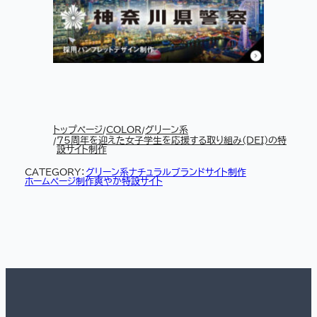
トップページ
COLOR
グリーン系
75周年を迎えた女子学生を応援する取り組み(DEI)の特
設サイト制作
CATEGORY：
グリーン系
ナチュラル
ブランドサイト制作
ホームページ制作
爽やか
特設サイト