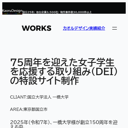
内
容
設立
25
年/ 取引企業
3,500
社/ 制作案件数
30,000
件以上
を
ス
キ
ッ
カオルデザイン実績紹介
プ
75周年を迎えた女子学生
を応援する取り組み(DEI)
の特設サイト制作
CLIANT:
国立大学法人 一橋大学
AREA:
東京都国立市
2025年（令和7年）、一橋大学様が創立150周年を迎
える中、