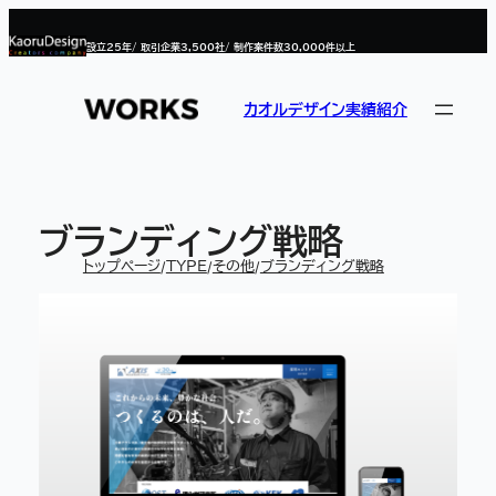
内
容
設立
25
年/ 取引企業
3,500
社/ 制作案件数
30,000
件以上
を
ス
キ
ッ
カオルデザイン実績紹介
プ
ブランディング戦略
トップページ
TYPE
その他
ブランディング戦略