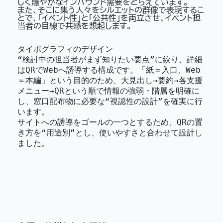
しく賑やかなインバウンド需要をとらえています。
また、そこに集う人々をシルエットの群像で表現するこ
とで、「イベント性」と「公共性」を両立させ、イベント担
当者の目線で共感を想起します。
タイポグラフィのデザイン

“検討中の担当者がまず知りたい要点”に絞り、詳細
はQRでWebへ誘導する構成です。「紙＝入口、Web
＝本編」という目的のため、大見出し→要約→各支援
メニュー→QRという順で情報の強弱・階層を明確に
し、窓口配布物に必要な“視認性の設計”を確実に行
います。

サイトへの誘導をゴールの一つとするため、QRの置
き方を“用途別”とし、使いやすさと合わせて設計し
ました。