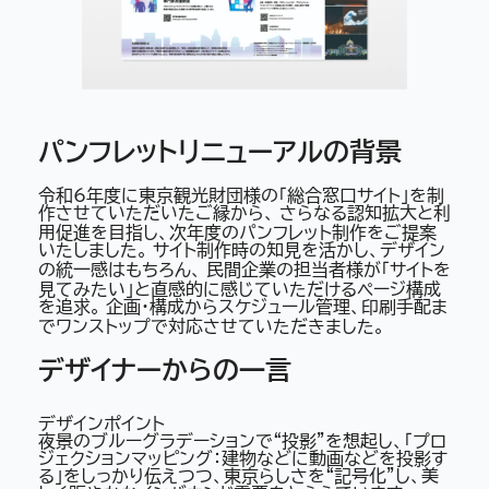
パンフレットリニューアルの背景
令和6年度に東京観光財団様の「総合窓口サイト」を制
作させていただいたご縁から、 さらなる認知拡大と利
用促進を目指し、次年度のパンフレット制作をご提案
いたしました。 サイト制作時の知見を活かし、デザイン
の統一感はもちろん、 民間企業の担当者様が「サイトを
見てみたい」と直感的に感じていただけるページ構成
を追求。 企画・構成からスケジュール管理、印刷手配ま
でワンストップで対応させていただきました。
デザイナーからの一言
デザインポイント
夜景のブルーグラデーションで“投影”を想起し、「プロ
ジェクションマッピング：建物などに動画などを投影す
る」をしっかり伝えつつ、東京らしさを“記号化”し、美