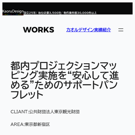
内
容
設立
25
年/ 取引企業
3,500
社/ 制作案件数
30,000
件以上
を
ス
キ
ッ
カオルデザイン実績紹介
プ
都内プロジェクションマッ
ピング実施を“安心して進
める”ためのサポートパン
フレット
CLIANT:
公共財団法人東京観光財団
AREA:
東京都新宿区