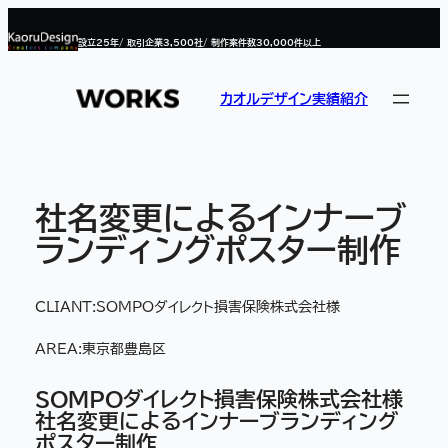
内
容
設立
25
年/ 取引企業
3,500
社/ 制作案件数
30,000
件以上
を
ス
キ
ッ
カオルデザイン実績紹介
プ
社名変更によるインナーブ
ランディングポスター制作
CLIANT:
SOMPOダイレクト損害保険株式会社様
AREA:
東京都豊島区
SOMPOダイレクト損害保険株式会社様
社名変更によるインナーブランディング
ポスター制作