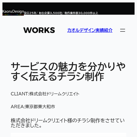
内
容
設立
25
年/ 取引企業
3,500
社/ 制作案件数
30,000
件以上
を
ス
キ
ッ
カオルデザイン実績紹介
プ
サービスの魅力を分かりや
すく伝えるチラシ制作
CLIANT:
株式会社ドリームクリエイト
AREA:
東京都東大和市
株式会社ドリームクリエイト様のチラシ制作をさせてい
ただきました。