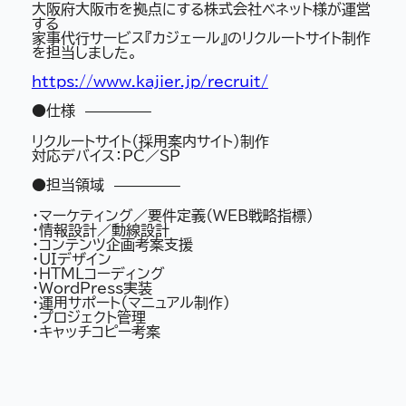
大阪府大阪市を拠点にする株式会社ベネット様が運営
する
家事代行サービス『カジェール』のリクルートサイト制作
を担当しました。
https://www.kajier.jp/recruit/
●仕様 ————–
リクルートサイト（採用案内サイト）制作
対応デバイス：PC／SP
●担当領域 ————–
・マーケティング／要件定義（WEB戦略指標）
・情報設計／動線設計
・コンテンツ企画考案支援
・UIデザイン
・HTMLコーディング
・WordPress実装
・運用サポート（マニュアル制作）
・プロジェクト管理
・キャッチコピー考案