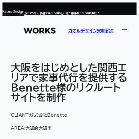
内
容
設立
25
年/ 取引企業
3,500
社/ 制作案件数
30,000
件以上
を
ス
キ
ッ
カオルデザイン実績紹介
プ
大阪をはじめとした関西エ
リアで家事代行を提供する
Benette様のリクルート
サイトを制作
CLIANT:
株式会社Benette
AREA:
大阪府大阪市