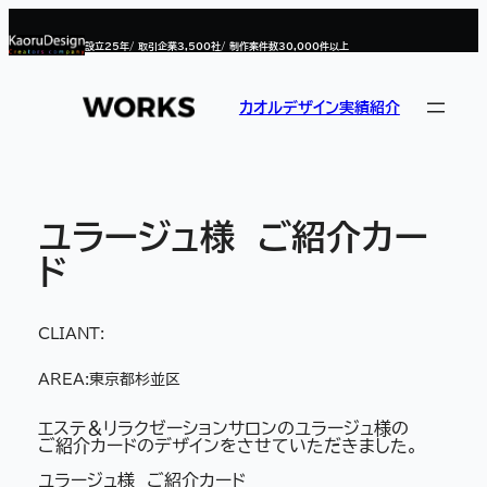
内
容
設立
25
年/ 取引企業
3,500
社/ 制作案件数
30,000
件以上
を
ス
キ
ッ
カオルデザイン実績紹介
プ
ユラージュ様 ご紹介カー
ド
CLIANT:
AREA:
東京都杉並区
エステ＆リラクゼーションサロンのユラージュ様の
ご紹介カードのデザインをさせていただきました。
ユラージュ様 ご紹介カード