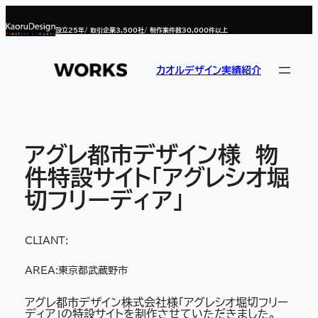
内
容
設立
25
年/ 取引企業
3,500
社/ 制作案件数
30,000
件以上
を
ス
キ
ッ
カオルデザイン実績紹介
プ
アグレ都市デザイン様 物
件特設サイト「アグレシオ堀
切フリーディア」
CLIANT:
AREA:
東京都武蔵野市
アグレ都市デザイン株式会社様「アグレシオ堀切フリー
ディア」の特設サイトを制作させていただきました。