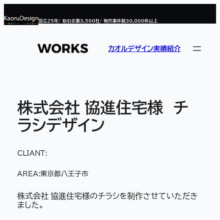
内
容
設立
25
年/ 取引企業
3,500
社/ 制作案件数
30,000
件以上
を
ス
キ
ッ
カオルデザイン実績紹介
プ
株式会社 協進住宅様 チ
ラシデザイン
CLIANT:
AREA:
東京都八王子市
株式会社 協進住宅様のチラシを制作させていただき
ました。